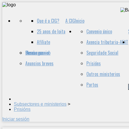
Que é a CIG?
A CIG
Inicio
25 anos de loita
Convenio único
Afíliate
Axencia tributaria-AEAT
Descargas
Buscar no web
Menú usuario
Seguridade Social
Anuncios breves
Prisións
Outros ministerios
Portos
Subsectores e ministerios
>
Prisións
Iniciar sesión