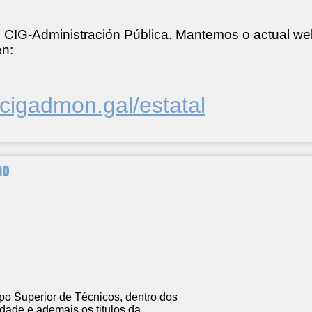
e CIG-Administración Pública. Mantemos o actual w
en:
.cigadmon.gal/estatal
mo
po Superior de Técnicos, dentro dos
idade e ademais os titulos da